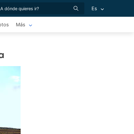
Es
otos
Más
a