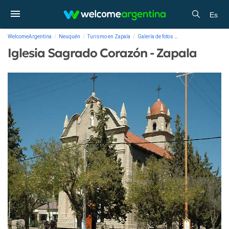
Es
WelcomeArgentina
Neuquén
Turismo en Zapala
Galería de fotos
Iglesia Sagrado Cora
Iglesia Sagrado Corazón - Zapala