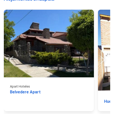
Apart Hoteles
Belvedere Apart
Hueq