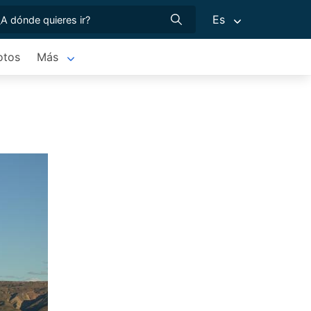
Es
otos
Más