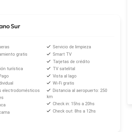
ambientes con capacidad de 2 a 5 pasajeros, equipadas
tadía confortable:
jano Sur
ueras
Servicio de limpieza
amiento gratis
Smart TV
Tarjetas de crédito
ón turística
TV satelital
Pago
Vista al lago
dividual
Wi-Fi gratis
 electrodomésticos
Distancia al aeropuerto: 250
s del Lejano Sur
es mucho más que un viaje: es
km
es
ntre el silencio de la montaña y los momentos
Check in: 15hs a 20hs
nca
Check out: 8hs a 12hs
 cama