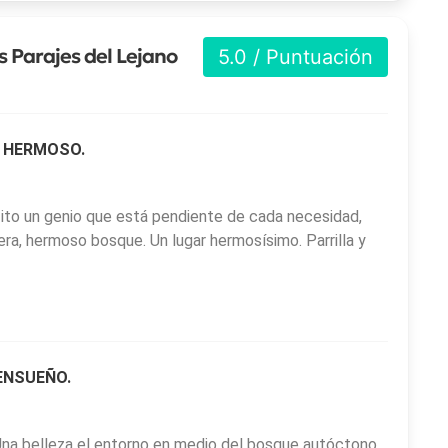
 Parajes del Lejano
5.0 / Puntuación
 HERMOSO.
Tito un genio que está pendiente de cada necesidad,
era, hermoso bosque. Un lugar hermosísimo. Parrilla y
ENSUEÑO.
Una belleza el entorno en medio del bosque autóctono