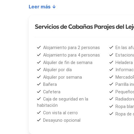
Parajes del Lejano Sur
cuenta con cabañas de 2 
Leer más ↓
con todas las comodidades necesarias para una es
• Dormitorio con cama matrimonial
• Baño completo
Servicios de Cabañas Parajes del Le
• Living comedor con 3 camas individuales
• Cocina equipada con frigobar y vajilla completa
• Parrilla individual
Alojamiento para 2 personas
En las af
• Balcón con vistas plenas al lago y la cordillera
Alojamiento para 4 personas
Estacion
• Reposeras para exteriores
Alquiler de fin de semana
Heladera
• Calefacción por radiadores
Alquiler por día
Informaci
• LCD 32” con TV satelital
Alquiler por semana
Mercado
• Estacionamiento privado descubierto
Bañera
Parrilla in
Cafetera
Pequeños
La experiencia de hospedarse en
Cabañas Paraje
Caja de seguridad en la
Radiador
sumergirse en la esencia misma de la Patagonia, e
habitación
Ropa bla
compartidos al calor de un fuego.
Con vista al cerro
Ropa de
Desayuno opcional