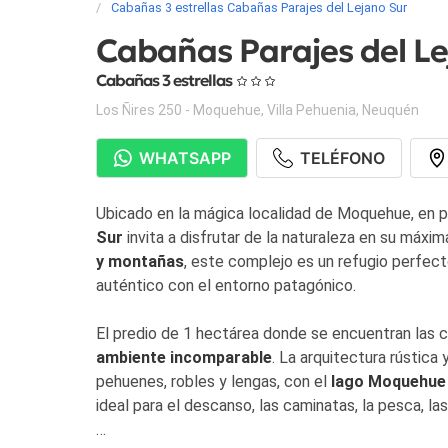
Cabañas 3 estrellas Cabañas Parajes del Lejano Sur
Cabañas Parajes del Le
Cabañas 3 estrellas
Los Ñires 250 - Moquehue
,
Villa Pehuenia
,
Neuquén
WHATSAPP
TELÉFONO
Ubicado en la mágica localidad de Moquehue, en pl
Sur
invita a disfrutar de la naturaleza en su máx
y montañas
, este complejo es un refugio perfect
auténtico con el entorno patagónico.
El predio de 1 hectárea donde se encuentran las
ambiente incomparable
. La arquitectura rústica
pehuenes, robles y lengas, con el
lago Moquehue
ideal para el descanso, las caminatas, la pesca, la