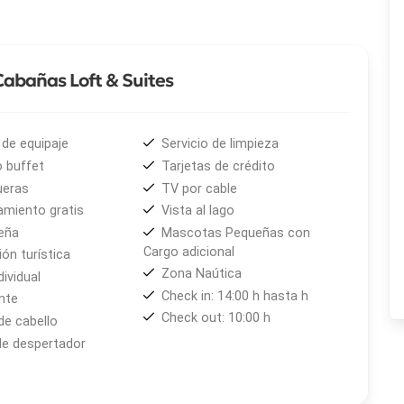
niveles, con dormitorio con techo vidriado y vista al lago,
hostería del complejo, con grandes ventanales hacia el
omasaje circular
Cabañas Loft & Suites
l por radiadores, lo que convierte a este alojamiento en
emporada de nieve o en los meses de verano. Entre los
de equipaje
Servicio de limpieza
ito, TV con video cable, teléfono con DDI, caja de
 buffet
Tarjetas de crédito
esayuno se ofrece con pastelería artesanal y variedad de
ueras
TV por cable
ñana con tranquilidad en el entorno natural de Puerto
amiento gratis
Vista al lago
eña
Mascotas Pequeñas con
Cargo adicional
ón turística
un punto de partida cómodo para recorrer los atractivos
Zona Naútica
dividual
ago Correntoso
y el
Parque Nacional Los Arrayanes
,
Check in: 14:00 h hasta h
nte
. Se trata de una propuesta de hotelería con atención
Check out: 10:00 h
de cabello
ar la comodidad de una cabaña, un loft o una suite con la
de despertador