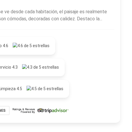
 se ve desde cada habitación, el paisaje es realmente
 son cómodas, decoradas con calidez. Destaco la...
o 4.6
rvicio 4.3
Limpieza 4.5
NES