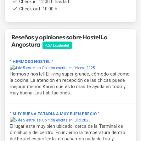
Check in: 12:00 h hasta h
La ubicación del
Hostel La Angostura
resulta uno de sus
Check out: 10:00 h
mayores atractivos: está situado en Barbagelata 157, a
solo tres cuadras del centro y de la terminal de ómnibus de
Villa La Angostura, lo que permite desplazarse fácilmente
sin necesidad de vehículo. El Aeropuerto de San Carlos de
Bariloche se encuentra a 80 km.
Reseñas y opiniones sobre Hostel La
Angostura
4.5 / Excelente!
En los alrededores, los huéspedes pueden visitar lugares de
gran interés como el
Puerto de Villa
, ubicado a tan solo 3
km, y el
Río Correntoso
, a 4 km, dos clásicos imperdibles
“ HERMOSO HOSTEL ”
para disfrutar caminando y conectar con la esencia
Opinión escrita en febrero 2025
patagónica.
Hermoso hostel! El living super grande, cómodo así como
la cocina. La atención en recepción de las chicas puede
mejorar menos Karen que es lo más te ayuda en todo y
muy buena. Las habitaciones...
“ MUY BUENA ESTADÍA A MUY BUEN PRECIO ”
Opinión escrita en julio 2023
El lugar esta muy bien ubicado, cerca de la Terminal de
ómnibus y del centro. En invierno la temperatura dentro
del hostel es perfecta. no pasamos nada de frio y