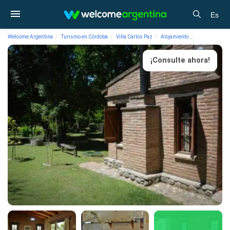
Es
Welcome Argentina
Turismo en Córdoba
Villa Carlos Paz
Alojamiento
Cabañas Naza
¡Consulte ahora!