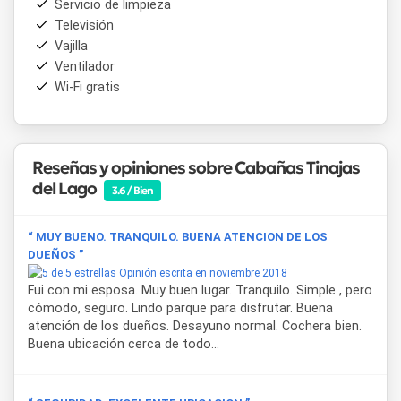
Servicio de limpieza
Tipos de unidades disponibles:
Televisión
• Studios Jardín
Vajilla
• 2 Ambientes Jardín
• 3 Ambientes Jardín
Ventilador
Wi-Fi gratis
Todas las unidades cuentan con living/comedor,
kitchenette equipada (en bungalows de dos y tres
ambientes), anafe de dos hornallas, refrigerador bajo
mesada, microondas, cafetera eléctrica, vajilla, pava
Reseñas y opiniones sobre Cabañas Tinajas
eléctrica en Studios, TV (una en Studios y dos en
del Lago
3.6 / Bien
bungalows de dos y tres ambientes), Wifi, aire
acondicionado, calefacción, ventiladores de techo (en
unidades de dos y tres ambientes), caja de seguridad (en
“ MUY BUENO. TRANQUILO. BUENA ATENCION DE LOS
bungalows de dos y tres ambientes) y baños completos
DUEÑOS ”
con secador de cabello. El quincho con cuatro parrillas es
Opinión escrita en noviembre 2018
de uso compartido.
Fui con mi esposa. Muy buen lugar. Tranquilo. Simple , pero
cómodo, seguro. Lindo parque para disfrutar. Buena
Villa Carlos Paz ofrece múltiples atractivos para
atención de los dueños. Desayuno normal. Cochera bien.
complementar tu estadía en
Cabañas Tinajas del Lago
,
Buena ubicación cerca de todo...
entre ellos el Lago San Roque, el Reloj Cucú, el Camino de
las 100 Curvas, el Cerro de la Cruz y una amplia oferta
gastronómica, comercial y recreativa.