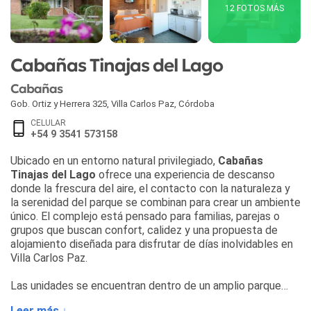
12 FOTOS MÁS
Cabañas Tinajas del Lago
Cabañas
Gob. Ortiz y Herrera 325
,
Villa Carlos Paz
,
Córdoba
CELULAR
+54 9 3541 573158
Ubicado en un entorno natural privilegiado,
Cabañas
Tinajas del Lago
ofrece una experiencia de descanso
donde la frescura del aire, el contacto con la naturaleza y
la serenidad del parque se combinan para crear un ambiente
único. El complejo está pensado para familias, parejas o
grupos que buscan confort, calidez y una propuesta de
alojamiento diseñada para disfrutar de días inolvidables en
Villa Carlos Paz.
Las unidades se encuentran dentro de un amplio parque
arbolado, rodeado de vegetación viva y espacios que
Leer más ↓