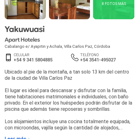
8 FOTOS MÁS
Yakuwuasi
Apart Hoteles
Cabalango e/ Ayapitin y Achala
,
Villa Carlos Paz
,
Córdoba
CELULAR
TELÉFONO
+54 9 341 5804885
+54 3541-495027
Ubicado al pie de la montaña, a tan solo 13 km del centro
de la ciudad de Villa Carlos Paz
El lugar es ideal para descansar y disfrutar con la familia,
tiene habitaciones matrimoniales e individuales, con baño
privado. En el exterior los huéspedes podrán disfrutar de la
piscina que además tiene reposeras y sombrillas.
Los alojamientos incluye una cocina totalmente equipada,
con microondas, vajilla según la cantidad de alojados,
heladera, las mejores comodidades para que sienta como
Leer más ↓