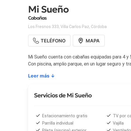
Mi Sueño
Cabañas
Los Fresnos 333
,
Villa Carlos Paz
,
Córdoba
TELÉFONO
MAPA
Mi Sueño cuenta con cabañas equipadas para 4 y 5 
Con piscina, amplio parque, en un lugar seguro y tra
Leer más ↓
Servicios de Mi Sueño
Estacionamiento gratis
TV por c
Parrilla individual
Vajilla
Pileta (piscina) exterior
Ventilado