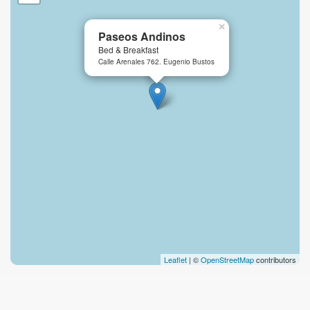
×
Paseos Andinos
Bed & Breakfast
Calle Arenales 762. Eugenio Bustos
Leaflet
| ©
OpenStreetMap
contributors