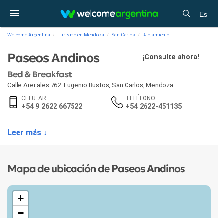
Es
Welcome Argentina
Turismo en Mendoza
San Carlos
Alojamiento
Bed & Breakfast P
Paseos Andinos
¡Consulte ahora!
Bed & Breakfast
Calle Arenales 762. Eugenio Bustos
,
San Carlos
,
Mendoza
CELULAR
TELÉFONO
+54 9 2622 667522
+54 2622-451135
Leer más ↓
Mapa de ubicación de Paseos Andinos
+
−