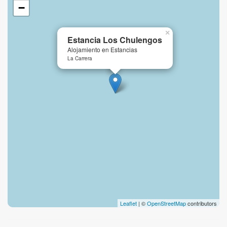
−
×
Estancia Los Chulengos
Alojamiento en Estancias
La Carrera
Leaflet
| ©
OpenStreetMap
contributors