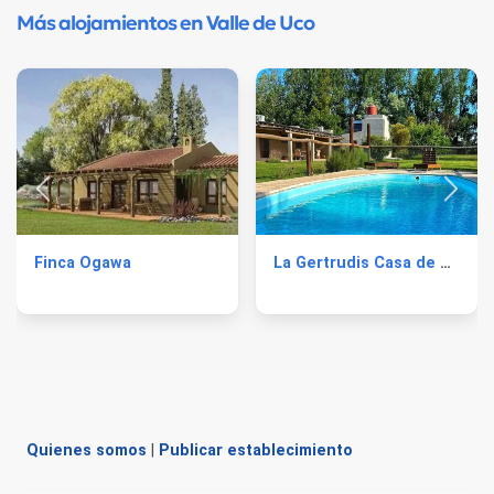
Más alojamientos en Valle de Uco
Finca Ogawa
La Gertrudis Casa de Campo
Quienes somos
|
Publicar establecimiento