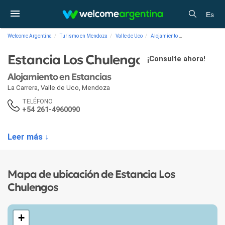
Es
Welcome Argentina
Turismo en Mendoza
Valle de Uco
Alojamiento
Alojamiento en E
Estancia Los Chulengos
¡Consulte ahora!
Alojamiento en Estancias
La Carrera
,
Valle de Uco
,
Mendoza
TELÉFONO
+54 261-4960090
Leer más ↓
Mapa de ubicación de Estancia Los
Chulengos
+