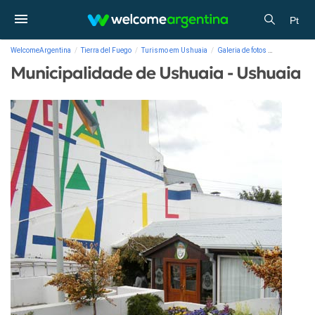
Pt
WelcomeArgentina
Tierra del Fuego
Turismo em Ushuaia
Galeria de fotos
Municipalid
Municipalidade de Ushuaia - Ushuaia