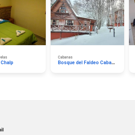
relas
Cabanas
 Chalp
Bosque del Faldeo Cabañas
il