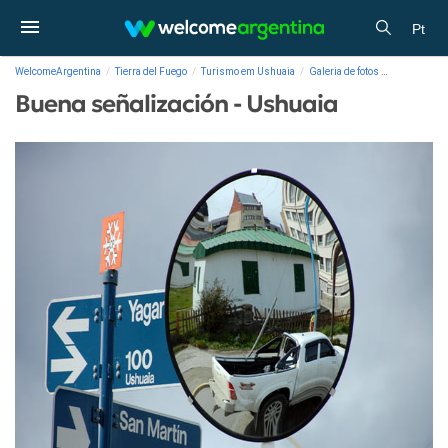
Pt
WelcomeArgentina
Tierra del Fuego
Turismo em Ushuaia
Galeria de fotos
Buena señal
Buena señalización - Ushuaia