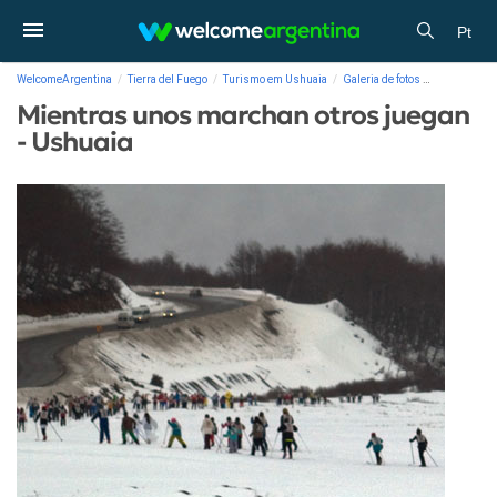
Pt
WelcomeArgentina
Tierra del Fuego
Turismo em Ushuaia
Galeria de fotos
Mientras un
Mientras unos marchan otros juegan
- Ushuaia