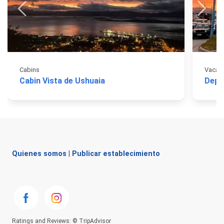
Cabins
Vacati
Cabin Vista de Ushuaia
Depa
Quienes somos
|
Publicar establecimiento
Ratings and Reviews: © TripAdvisor