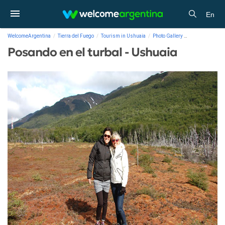
En
WelcomeArgentina
Tierra del Fuego
Tourism in Ushuaia
Photo Gallery
Posando en el t
Posando en el turbal - Ushuaia