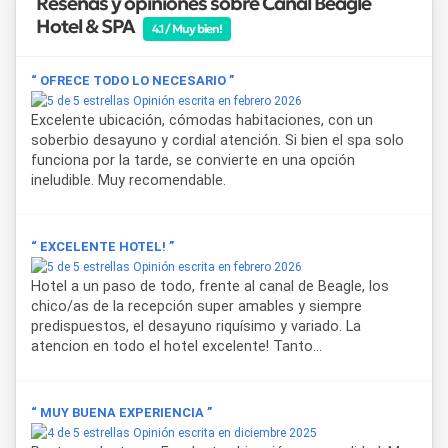
Reseñas y opiniones sobre Canal Beagle
disponible todos los días para todos los huéspedes sin
Hotel & SPA
4.1 / Muy bien!
costo adicional.
El SPA del
Canal Beagle Hotel & SPA
funciona de lunes a
“ OFRECE TODO LO NECESARIO ”
domingo de 14 a 22 horas e incluye piscina cubierta
Opinión escrita en febrero 2026
climatizada, sauna húmedo, sauna seco, hidromasaje y sala
Excelente ubicación, cómodas habitaciones, con un
de relajación con duchas escocesas. El gimnasio, equipado
soberbio desayuno y cordial atención. Si bien el spa solo
con cintas, racks, bancos y mancuernas, está disponible de
funciona por la tarde, se convierte en una opción
7 a 22 horas. De forma adicional y bajo reserva previa, se
ineludible. Muy recomendable.
pueden contratar tratamientos corporales —relajante,
descontracturante, linfático, deportivo, piedras calientes,
cañas de bambú, masajes con pindas y reflexología podal—
“ EXCELENTE HOTEL! ”
y tratamientos faciales con máscaras de oro, vitamina C,
Opinión escrita en febrero 2026
colágeno y termal.
Hotel a un paso de todo, frente al canal de Beagle, los
chico/as de la recepción super amables y siempre
La ubicación del hotel permite acceder caminando a los
predispuestos, el desayuno riquísimo y variado. La
principales puntos de partida de excursiones, a los
atencion en todo el hotel excelente! Tanto...
restaurantes del centro y al muelle desde donde operan
los cruceros que recorren el
Canal Beagle
y el
Parque
Nacional Tierra del Fuego
. Es una opción de alojamiento
“ MUY BUENA EXPERIENCIA ”
en
Ushuaia
adecuada tanto para viajes de placer como
Opinión escrita en diciembre 2025
para viajes de negocios, en cualquier época del año.