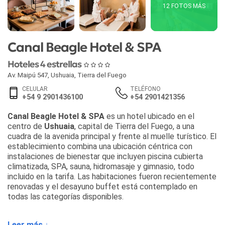
12 FOTOS MÁS
Canal Beagle Hotel & SPA
Hoteles 4 estrellas
Av. Maipú 547
,
Ushuaia
,
Tierra del Fuego
CELULAR
TELÉFONO
+54 9 2901436100
+54 2901421356
Canal Beagle Hotel & SPA
es un hotel ubicado en el
centro de
Ushuaia
, capital de Tierra del Fuego, a una
cuadra de la avenida principal y frente al muelle turístico. El
establecimiento combina una ubicación céntrica con
instalaciones de bienestar que incluyen piscina cubierta
climatizada, SPA, sauna, hidromasaje y gimnasio, todo
incluido en la tarifa. Las habitaciones fueron recientemente
renovadas y el desayuno buffet está contemplado en
todas las categorías disponibles.
El hotel dispone de las siguientes categorías de
Leer más ↓