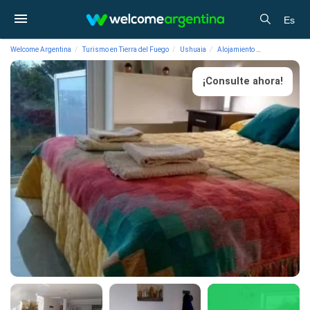
Es
Welcome Argentina
Turismo en Tierra del Fuego
Ushuaia
Alojamiento
Departamentos
¡Consulte ahora!