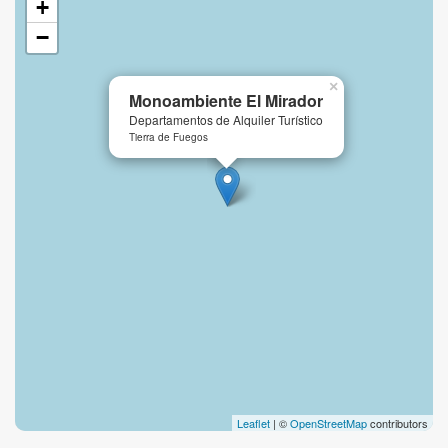
+
−
×
Monoambiente El Mirador
Departamentos de Alquiler Turístico
Tierra de Fuegos
Leaflet
| ©
OpenStreetMap
contributors