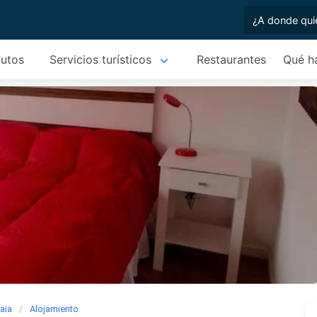
autos
Servicios turísticos
Restaurantes
Qué h
aia
Alojamiento