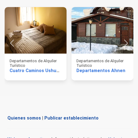
Departamentos de Alquiler
Departamentos de Alquiler
Turístico
Turístico
Cuatro Caminos Ushuaia
Departamentos Ahnen
Quienes somos
|
Publicar establecimiento