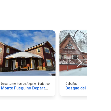
Departamentos de Alquiler Turístico
Cabañas
Monte Fueguino Departamentos
Bosque del F