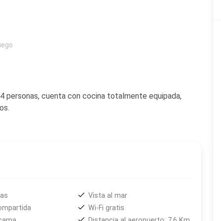
Fuego
 4 personas, cuenta con cocina totalmente equipada,
os.
das
Vista al mar
Compartida
Wi-Fi gratis
 cama
Distancia al aeropuerto: 7,6 Km