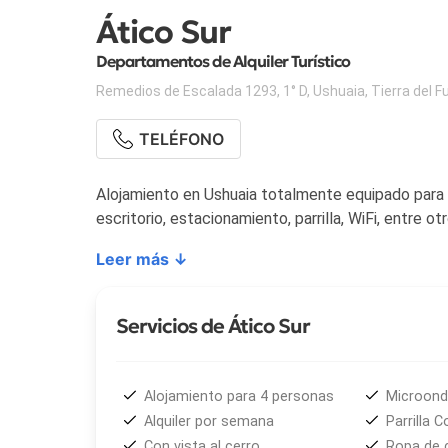
Ático Sur
Departamentos de Alquiler Turístico
Remedios de Escalada 1293, 1° D
,
Ushuaia
,
Tierra del 
TELÉFONO
Alojamiento en Ushuaia totalmente equipado para
escritorio, estacionamiento, parrilla, WiFi, entre otr
Leer más ↓
Servicios de Ático Sur
Alojamiento para 4 personas
Microon
Alquiler por semana
Parrilla 
Con vista al cerro
Ropa de