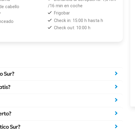
/16 min en coche
de cabello
Frigobar
V
Check in: 15:00 h hasta h
anceado
Check out: 10:00 h
o Sur?
atis?
erto?
tico Sur?