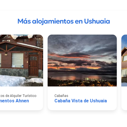
Más alojamientos en Ushuaia
s de Alquiler Turístico
Cabañas
mentos Ahnen
Cabaña Vista de Ushuaia