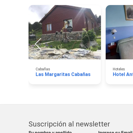
Cabañas
Hoteles
Las Margaritas Cabañas
Hotel An
Suscripción al newsletter
Su nombre y apellido
Ingrese su Email