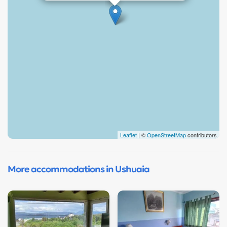
Leaflet
| ©
OpenStreetMap
contributors
More accommodations in Ushuaia