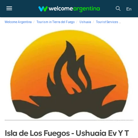
En
Welcome Argentina
Tourism in Tierra del Fuego
Ushuaia
Tourist Services
Travel and
Isla de Los Fuegos - Ushuaia Ev Y T