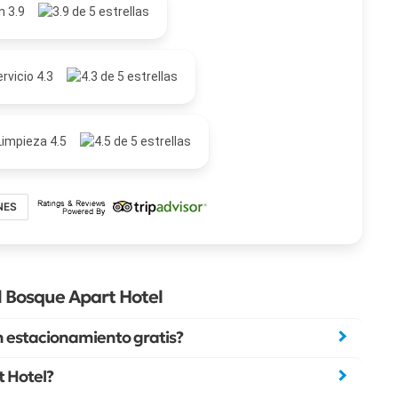
n 3.9
rvicio 4.3
Limpieza 4.5
NES
l Bosque Apart Hotel
n estacionamiento gratis?
t Hotel?