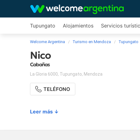
Tupungato
Alojamientos
Servicios turísti
Welcome Argentina
Turismo en Mendoza
Tupungato
Nico
Cabañas
La Gloria 6000
,
Tupungato
,
Mendoza
TELÉFONO
Leer más ↓