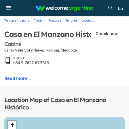
En
Welcome Argentina
Tourism in Mendoza
Tunuyán
Lodging
Cabins Casa en El Manz
Casa en El Manzano Histórico
Check now
Cabins
Barrio Valle Sol y Nieve
,
Tunuyán
,
Mendoza
MOBILE
+54 9 2622 679743
Read more ↓
Location Map of Casa en El Manzano
Histórico
+