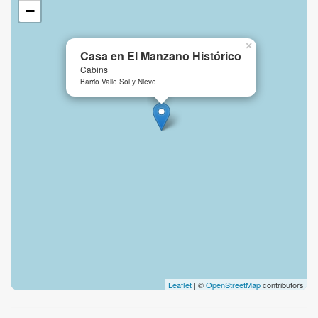
−
×
Casa en El Manzano Histórico
Cabins
Barrio Valle Sol y Nieve
Leaflet
| ©
OpenStreetMap
contributors