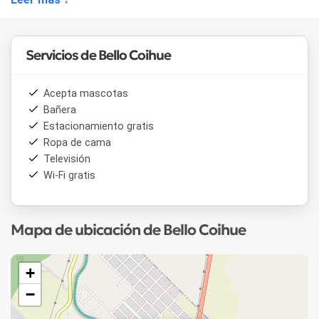
impresionante del valle y las montañas circundantes. El
entorno invita a la relajación y el disfrute de actividades al
aire libre como senderismo, ciclismo, pesca y cabalgatas.
Servicios de Bello Coihue
Acepta mascotas
Bañera
Estacionamiento gratis
Ropa de cama
Televisión
Wi-Fi gratis
Mapa de ubicación de Bello Coihue
+
−