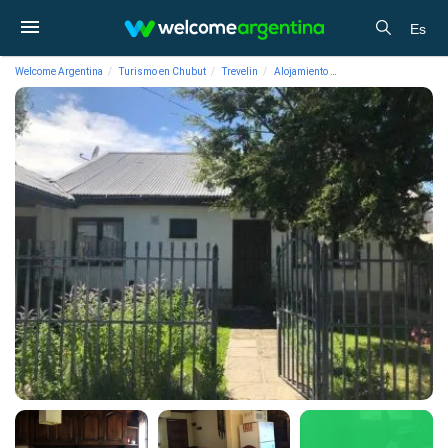
Es
Welcome Argentina
Turismo en Chubut
Trevelin
Alojamiento
Cabañas Bello Coihue