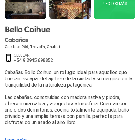
4 FOTOS MÁS
Bello Coihue
Cabañas
Calafate 266
,
Trevelin
,
Chubut
CELULAR
+54 9 2945 698852
Cabañas Bello Coihue, un refugio ideal para aquellos que
buscan escapar del ajetreo de la ciudad y sumergirse en la
tranquilidad de la naturaleza patagónica.
Las cabañas, construidas con madera nativa y piedra,
ofrecen una cálida y acogedora atmósfera. Cuentan con
uno o dos dormitorios, cocina totalmente equipada, baño
privado y una amplia terraza con parrilla, perfecta para
disfrutar de un asado al aire libre.
Desde las cabañas se puede apreciar una vista
Leer más ↓