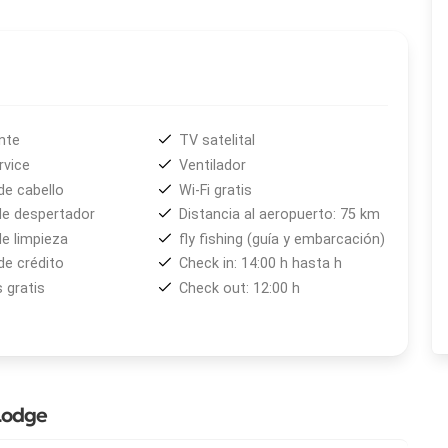
nte
TV satelital
vice
Ventilador
de cabello
Wi-Fi gratis
de despertador
Distancia al aeropuerto: 75 km
de limpieza
fly fishing (guía y embarcación)
de crédito
Check in: 14:00 h hasta h
 gratis
Check out: 12:00 h
Lodge