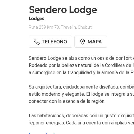
Sendero Lodge
Lodges
Ruta 259 Km 73
,
Trevelin
,
Chubut
TELÉFONO
MAPA
Sendero Lodge se alza como un oasis de confort e
Rodeado por la belleza natural de la Cordillera de 
a sumergirse en la tranquilidad y la armonía de la 
Su arquitectura, cuidadosamente diseñada, combina
estilo moderno y elegante. El lodge se integra a s
conectar con la esencia de la región.
Las habitaciones, decoradas con un gusto exquisi
reponer energías. Cada una cuenta con amplias ve
montañas, creando un ambiente de serenidad inigu