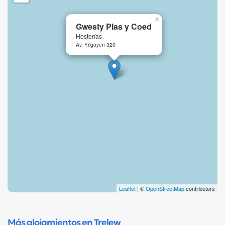
×
Gwesty Plas y Coed
Hosterías
Av. Yrigoyen 320
Leaflet
| ©
OpenStreetMap
contributors
Más alojamientos en Trelew