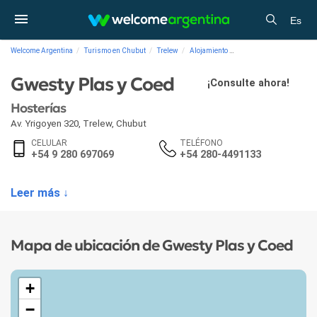
Es
Welcome Argentina
Turismo en Chubut
Trelew
Alojamiento
Hosterías Gwesty Plas 
Gwesty Plas y Coed
¡Consulte ahora!
Hosterías
Av. Yrigoyen 320
,
Trelew
,
Chubut
CELULAR
TELÉFONO
+54 9 280 697069
+54 280-4491133
Leer más ↓
Mapa de ubicación de Gwesty Plas y Coed
+
−