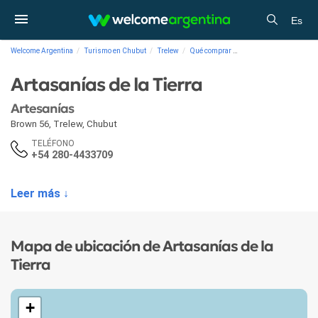
Es
Welcome Argentina
Turismo en Chubut
Trelew
Qué comprar
Artesanías Artasanías d
Artasanías de la Tierra
Artesanías
Brown 56
,
Trelew
,
Chubut
TELÉFONO
+54 280-4433709
Leer más ↓
Mapa de ubicación de Artasanías de la
Tierra
+