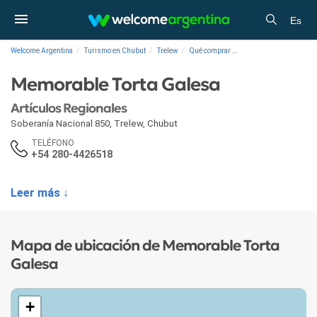
Es
Welcome Argentina
Turismo en Chubut
Trelew
Qué comprar
Artículos Regionales M
Memorable Torta Galesa
Artículos Regionales
Soberanía Nacional 850
,
Trelew
,
Chubut
TELÉFONO
+54 280-4426518
Leer más ↓
Mapa de ubicación de Memorable Torta
Galesa
+