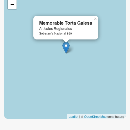
−
×
Memorable Torta Galesa
Artículos Regionales
Soberanía Nacional 850
Leaflet
| ©
OpenStreetMap
contributors