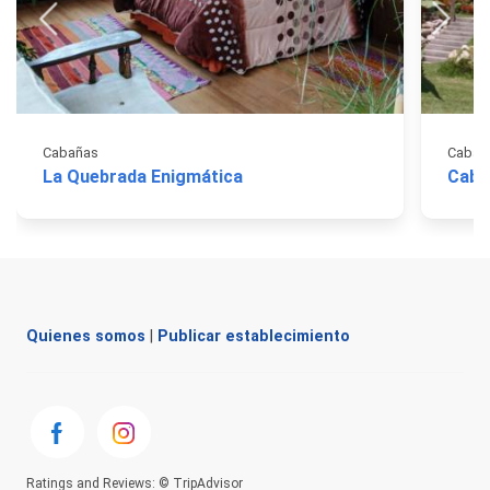
Cabañas
Cabañ
La Quebrada Enigmática
Caba
Quienes somos
|
Publicar establecimiento
Ratings and Reviews: © TripAdvisor