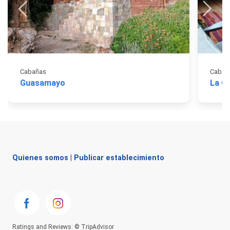
Cabañas
Cabañ
Guasamayo
La Q
Quienes somos
|
Publicar establecimiento
Ratings and Reviews: © TripAdvisor