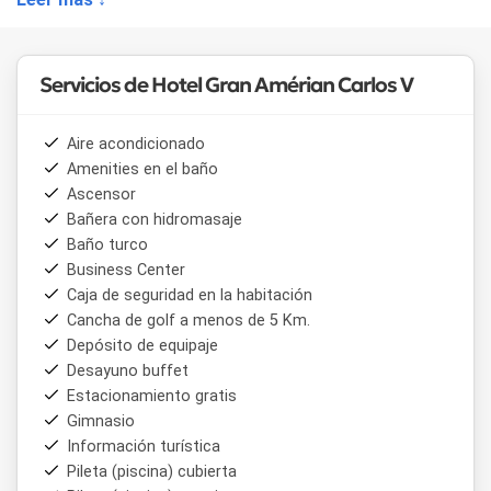
habitaciones diseñadas para ofrecer confort y
funcionalidad, adaptándose a distintos tipos de viajeros,
desde parejas hasta familias y huéspedes corporativos.
Entre las opciones de alojamiento se incluyen:
Servicios de Hotel Gran Amérian Carlos V
• Habitaciones adaptadas para personas con movilidad
reducida
Aire acondicionado
• Suite Presidencial
Amenities en el baño
• Suite Ejecutiva
Ascensor
• Deluxe Matrimonial con terraza
Bañera con hidromasaje
• Deluxe Twin con terraza
• Deluxe Matrimonial
Baño turco
• Deluxe Twin
Business Center
Caja de seguridad en la habitación
Las habitaciones están equipadas con aire acondicionado y
Cancha de golf a menos de 5 Km.
calefacción, sistema de aislamiento acústico, TV Smart,
Depósito de equipaje
WiFi, minibar, caja de seguridad, menú de almohadas y baño
Desayuno buffet
privado con amenities. Algunas categorías incorporan
Estacionamiento gratis
detalles adicionales como pantuflas y espacios más
amplios, pensados para estadías prolongadas o de mayor
Gimnasio
nivel de confort.
Información turística
Pileta (piscina) cubierta
Dentro de los servicios destacados del
Hotel Gran