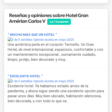
Santiago del Estero, ubicado a solo 3 km, el Aeropuerto
Vicecomodoro Ángel de la Paz Aragonés a 65 km y el
Aeropuerto Internacional Teniente General Benjamín
Reseñas y opiniones sobre Hotel Gran
Matienzo de Tucumán a 90 km. Esta localización permite
Amérian Carlos V
combinar descanso termal con actividades recreativas y
4.6 / Excelente!
eventos de relevancia regional.
“ MUCHO MÁS QUE UN HOTEL ”
Opinión escrita en mayo 2025
Una auténtica perla en el corazón Termeño. Un Gran
Hotel, de nivel internacional, espacioso, confortable y con
un mantenimiento excepcional , sumamente cuidado,
limpio, prolijo, bien decorado y muy...
“ EXCELENTE HOTEL ”
Opinión escrita en mayo 2025
Excelente hotel. Ya habíamos estado antes de la
pandemia, y ahora sigue siendo una excelente opción para
pasar unos días. Muy bien ubicado, habitación silenciosa,
bien decorada, y con todo lo que se...