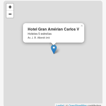
+
−
×
Hotel Gran Amérian Carlos V
Hoteles 5 estrellas
Av. J. B. Alberdi 340
Leaflet
| ©
OpenStreetMap
contributors