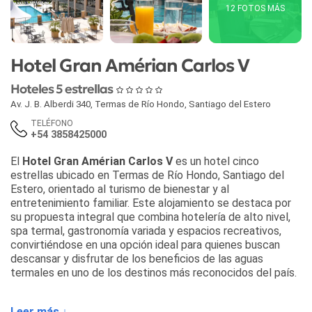
12 FOTOS MÁS
Hotel Gran Amérian Carlos V
Hoteles 5 estrellas
Av. J. B. Alberdi 340
,
Termas de Río Hondo
,
Santiago del Estero
TELÉFONO
+54 3858425000
El
Hotel Gran Amérian Carlos V
es un hotel cinco
estrellas ubicado en Termas de Río Hondo, Santiago del
Estero, orientado al turismo de bienestar y al
entretenimiento familiar. Este alojamiento se destaca por
su propuesta integral que combina hotelería de alto nivel,
spa termal, gastronomía variada y espacios recreativos,
convirtiéndose en una opción ideal para quienes buscan
descansar y disfrutar de los beneficios de las aguas
termales en uno de los destinos más reconocidos del país.
Este hotel en Termas de Río Hondo cuenta con 151
Leer más ↓