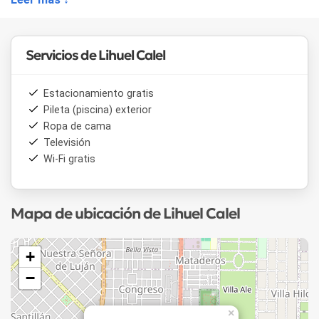
El hotel dispone de una piscina al aire libre, perfecta para
refrescarse en los días de calor y disfrutar del sol. Para los
amantes de la gastronomía, el restaurante del hotel deleita
Servicios de Lihuel Calel
con una carta que fusiona sabores tradicionales argentinos
con toques de innovación.
Estacionamiento gratis
Pileta (piscina) exterior
Ropa de cama
Televisión
Wi-Fi gratis
Mapa de ubicación de Lihuel Calel
+
−
×