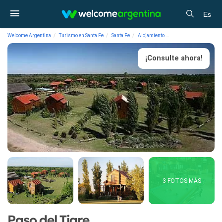
Es
Welcome Argentina
Turismo en Santa Fe
Santa Fe
Alojamiento
Cabañas Paso del Tig
¡Consulte ahora!
3 FOTOS MÁS
Paso del Tigre