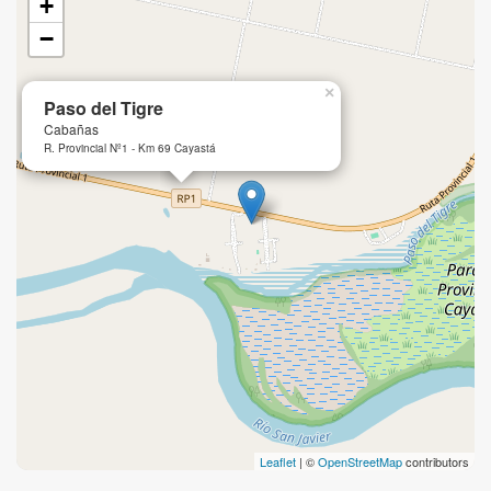
+
−
×
Paso del Tigre
Cabañas
R. Provincial Nº1 - Km 69 Cayastá
Leaflet
| ©
OpenStreetMap
contributors