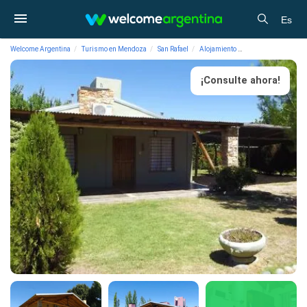
Es
Welcome Argentina
Turismo en Mendoza
San Rafael
Alojamiento
Cabañas Reina de l
¡Consulte ahora!