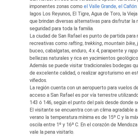
imponentes zonas como
el Valle Grande, el Cañón
lagos Los Reyunos, El Tigre, Agua de Toro, la Vieja
que brindan diversas alternativas para disfrutar la 
seguridad para toda la familia.
La ciudad de San Rafael es punto de partida para r
recreativas como
rafting
,
trekking
,
mountain bike
,
buceo, cabalgatas, enduro, 4 x 4, parapente y
rapp
bellezas naturales y rica en yacimientos geológic
Además se puede visitar tradicionales bodegas q
de excelente calidad, o realizar agroturismo en es
viñedos.
La región cuenta con un aeropuerto para vuelos d
acceso a San Rafael es por vía terrestre utilizand
143 ó 146, según el punto del país desde donde s
El visitante se encuentra con un clima agradable a 
verano la temperatura mínima es de 15º C y la máxi
oscila entre 1º y 16º C. En el corazón de Mendoza
vale la pena visitarlo.