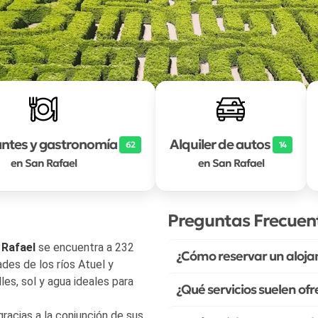
ntes y gastronomía
Alquiler de autos
62
14
en San Rafael
en San Rafael
Preguntas Frecuent
 Rafael
se encuentra a 232
¿Cómo reservar un aloja
ades de los ríos Atuel y
es, sol y agua ideales para
¿Qué servicios suelen of
racias a la conjunción de sus