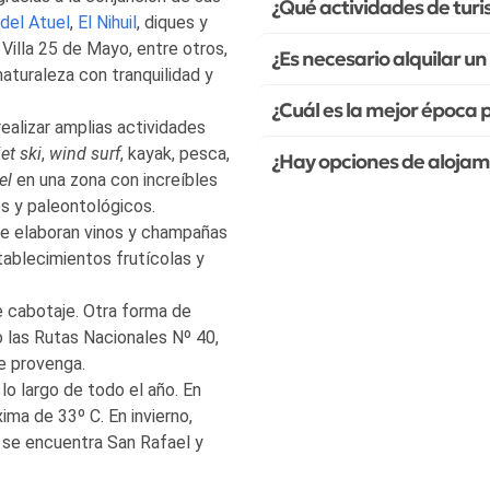
¿Qué actividades de turi
 del Atuel
,
El Nihuil
, diques y
 Villa 25 de Mayo, entre otros,
¿Es necesario alquilar u
naturaleza con tranquilidad y
¿Cuál es la mejor época p
ealizar amplias actividades
jet ski
,
wind surf
, kayak, pesca,
¿Hay opciones de alojam
el
en una zona con increíbles
os y paleontológicos.
Hoteles
C
ue elaboran vinos y champañas
departamentos
tablecimientos frutícolas y
e cabotaje. Otra forma de
o las Rutas Nacionales Nº 40,
e provenga.
lo largo de todo el año. En
ma de 33º C. En invierno,
 se encuentra San Rafael y