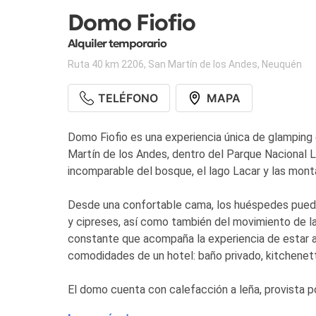
Domo Fiofio
Alquiler temporario
Ruta 40 km 2206
,
San Martín de los Andes
,
Neuquén
TELÉFONO
MAPA
Domo Fiofio es una experiencia única de glamping 
Martín de los Andes, dentro del Parque Nacional 
incomparable del bosque, el lago Lacar y las mont
Desde una confortable cama, los huéspedes puede
y cipreses, así como también del movimiento de la 
constante que acompaña la experiencia de estar a
comodidades de un hotel: baño privado, kitchene
El domo cuenta con calefacción a leña, provista 