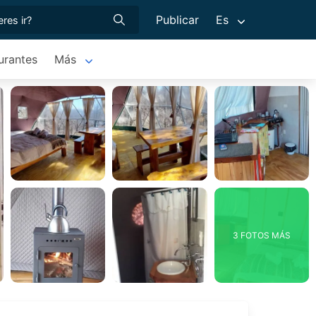
Publicar
Es
urantes
Más
3 FOTOS MÁS