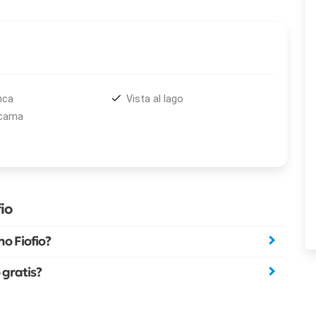
nca
Vista al lago
 cama
io
o Fiofio?
gratis?