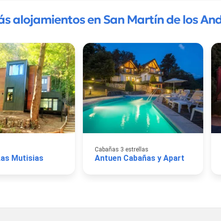
s alojamientos en San Martín de los An
Cabañas 3 estrellas
as Mutisias
Antuen Cabañas y Apart