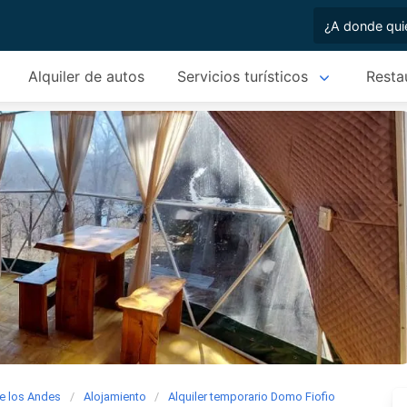
Alquiler de autos
Servicios turísticos
Resta
de los Andes
Alojamiento
Alquiler temporario Domo Fiofio