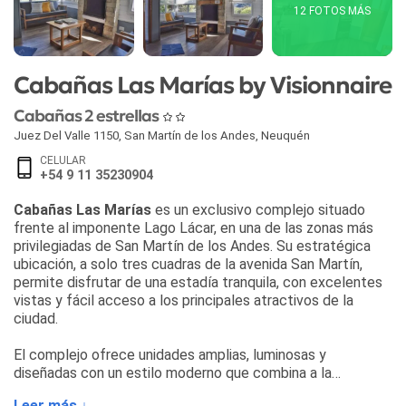
12 FOTOS MÁS
Cabañas Las Marías by Visionnaire
Cabañas 2 estrellas
Juez Del Valle 1150
,
San Martín de los Andes
,
Neuquén
CELULAR
+54 9 11 35230904
Cabañas Las Marías
es un exclusivo complejo situado
frente al imponente Lago Lácar, en una de las zonas más
privilegiadas de San Martín de los Andes. Su estratégica
ubicación, a solo tres cuadras de la avenida San Martín,
permite disfrutar de una estadía tranquila, con excelentes
vistas y fácil acceso a los principales atractivos de la
ciudad.
El complejo ofrece unidades amplias, luminosas y
diseñadas con un estilo moderno que combina a la
perfección con la cálida estructura de madera típica de la
Leer más ↓