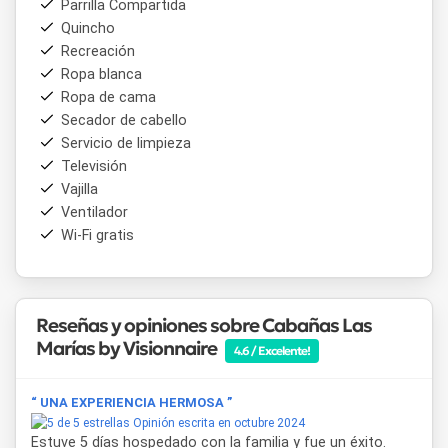
Parrilla Compartida
completamente equipada, un amplio living con hogar a leña
Quincho
y TV de 42”, y un baño completo. En la planta alta se
Recreación
encuentra una habitación matrimonial con vista al lago, caja
de seguridad y TV Led de 32”, además de una habitación
Ropa blanca
con dos camas marineras y un baño con ducha y secador de
Ropa de cama
cabello.
Secador de cabello
Servicio de limpieza
Al estar frente al Lago Lácar y muy cerca del centro, los
Televisión
visitantes pueden llegar fácilmente a lugares de interés
Vajilla
como
Playa Lacar
,
Sendero a Mirador Bandurrias
,
Ventilador
Centro Cívico
y la
Avenida San Martín
, punto neurálgico
de la ciudad.
Wi-Fi gratis
Reseñas y opiniones sobre Cabañas Las
Marías by Visionnaire
4.6 / Excelente!
“ UNA EXPERIENCIA HERMOSA ”
Opinión escrita en octubre 2024
Estuve 5 días hospedado con la familia y fue un éxito.