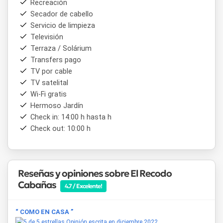
Recreación
parrilla y mesa de ping pong, sistema de monitoreo, además
Secador de cabello
de opciones adicionales como traslados al aeropuerto y
Servicio de limpieza
cerro, lavandería, niñera, lavado de vajilla y estadía con
mascotas (consultar).
Televisión
Terraza / Solárium
Su excelente ubicación permite acceder fácilmente a los
Transfers pago
principales
puntos de interés
de San Martín de los Andes,
TV por cable
como el
Lago Lácar
, el
Cerro Chapelco
y la
Ruta de los
TV satelital
Siete Lagos
.
El Recodo Cabañas
es una elección
Wi-Fi gratis
perfecta para quienes buscan combinar tranquilidad,
Hermoso Jardín
naturaleza y comodidad.
Check in: 14:00 h hasta h
Check out: 10:00 h
Reseñas y opiniones sobre El Recodo
Cabañas
4.7 / Excelente!
“ COMO EN CASA ”
Opinión escrita en diciembre 2022