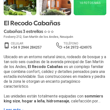
10 FOTOS MÁS
El Recodo Cabañas
Cabañas 3 estrellas
Fosbery 212
,
San Martín de los Andes
,
Neuquén
CELULAR
TELÉFONO
+54 9 2944 284257
+54 2972-424975
Ubicado en un entorno natural único, rodeado de bosque y a
tan solo seis cuadras de la avenida principal de San Martín
de los Andes,
El Recodo Cabañas
es un complejo familiar
que combina confort, calidez y detalles pensados para una
estadía inolvidable. Sus construcciones en madera y piedra
de la zona le otorgan un encanto patagónico
característico.
Las unidades están totalmente equipadas con
sommiers
king size
,
hogar a leña
,
hidromasaje
, calefacción por
radiadores,
Wi-Fi
, estacionamiento, decks de madera y
Leer más ↓