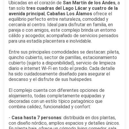
Ubicadas en el corazón de
San Martín de los Andes
, a
tan solo
tres cuadras del Lago Lácar y cuatro de la
avenida principal
,
Cabañas Los Álamos
ofrece el
equilibrio perfecto entre naturaleza, comodidad y
cercanía al centro. Ideal para disfrutar en familia, en
pareja o con amigos, este complejo brinda un entorno
cálido y acogedor, acompañado de servicios pensados
para una estadía placentera e inolvidable.
Entre sus principales comodidades se destacan: pileta,
quincho cubierto, sector de parrillas, estacionamiento
cubierto (sujeto a disponibilidad), servicio de limpieza
diario e internet Wi-Fi en todo el predio. Cada detalle
ha sido cuidadosamente diseñado para asegurar el
descanso y el disfrute de sus huéspedes.
El complejo cuenta con diferentes opciones de
alojamiento, todas completamente equipadas y
decoradas con un estilo típico patagónico que
combina calidez, funcionalidad y confort:
-
Casa hasta 7 personas
: distribuida en dos plantas,
con diseño nórdico, amplios espacios y detalles únicos.
En planta baja, ofrece un cómodo living comedor, sala