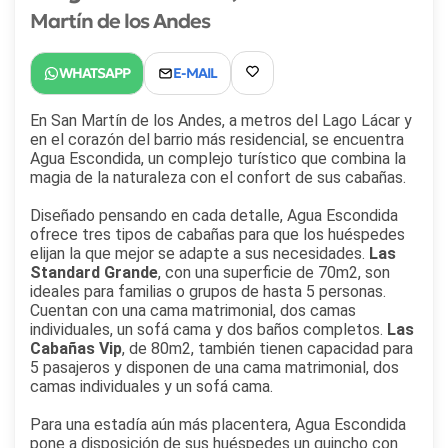
cabañas en San Martín de los Andes
son la opción
Martín de los Andes
perfecta para sentirse como en casa en uno de los
destinos más encantadores del sur argentino.
En San Martín de los Andes, a metros del Lago Lácar y
en el corazón del barrio más residencial, se encuentra
Agua Escondida, un complejo turístico que combina la
magia de la naturaleza con el confort de sus cabañas.
Diseñado pensando en cada detalle, Agua Escondida
ofrece tres tipos de cabañas para que los huéspedes
elijan la que mejor se adapte a sus necesidades.
Las
Standard Grande
, con una superficie de 70m2, son
ideales para familias o grupos de hasta 5 personas.
Cuentan con una cama matrimonial, dos camas
individuales, un sofá cama y dos baños completos.
Las
Cabañas Vip
, de 80m2, también tienen capacidad para
5 pasajeros y disponen de una cama matrimonial, dos
camas individuales y un sofá cama.
Para una estadía aún más placentera, Agua Escondida
pone a disposición de sus huéspedes un quincho con