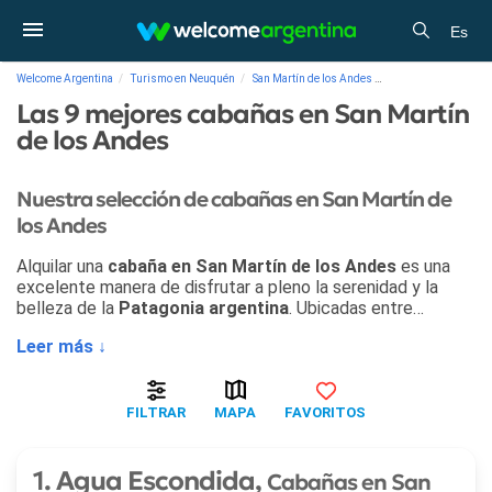
Es
Welcome Argentina
Turismo en Neuquén
San Martín de los Andes
Las --CANTIDAD-- m
Las 9 mejores cabañas en San Martín
de los Andes
Nuestra selección de cabañas en San Martín de
los Andes
Alquilar una
cabaña en San Martín de los Andes
es una
excelente manera de disfrutar a pleno la serenidad y la
belleza de la
Patagonia argentina
. Ubicadas entre
montañas majestuosas
, a orillas del
Lago Lácar
y muy
Leer más ↓
cerca del
Parque Nacional Lanín
, las
cabañas en San
Martín de los Andes
ofrecen un equilibrio ideal entre
naturaleza, comodidad y estilo patagónico. Este tipo de
alojamiento brinda
ambientes acogedores
,
vistas
FILTRAR
MAPA
FAVORITOS
panorámicas
,
servicios completos
y la libertad de vivir la
estadía a tu ritmo. Ya sea para una escapada romántica, un
viaje en familia o unos días de descanso entre amigos, las
1. Agua Escondida,
Cabañas en San