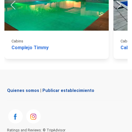
Cabins
Cabin
Complejo Timmy
Caba
Quienes somos
|
Publicar establecimiento
Ratings and Reviews: © TripAdvisor