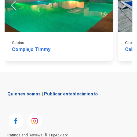
Cabins
Cabin
Complejo Timmy
Caba
Quienes somos
|
Publicar establecimiento
Ratings and Reviews: © TripAdvisor