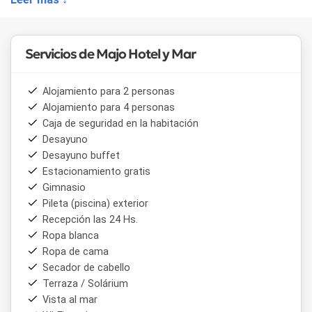
ofrece
descuentos exclusivos
y la calidez de su equipo
humano para hacer sentir a cada visitante como en casa.
El alojamiento cuenta con diferentes opciones para
Servicios de Majo Hotel y Mar
adaptarse a las necesidades de cada viajero:
• Habitación Excellence – con
jacuzzi
,
terraza
y
sommier
king
, perfecta para quienes buscan lujo y privacidad.
Alojamiento para 2 personas
• Habitación Premium – con
smart TV
y
vista plena al
Alojamiento para 4 personas
mar
, ideal para una estadía cómoda y relajante.
Caja de seguridad en la habitación
• Departamento Familiar – equipado con
microondas
,
Desayuno
frigobar
y
vajilla
, pensado para quienes desean mayor
independencia.
Desayuno buffet
• Habitación Standard – con la practicidad de
camas
Estacionamiento gratis
individuales
y todas las comodidades esenciales.
Gimnasio
Pileta (piscina) exterior
Majo Hotel y Mar
no solo ofrece confort, sino también una
Recepción las 24 Hs.
ubicación privilegiada para recorrer
las playas de San
Ropa blanca
Bernardo
, el
centro comercial
y una variada oferta
Ropa de cama
gastronómica. Aquí, cada amanecer frente al mar y cada
detalle de atención convierten la estadía en un recuerdo
Secador de cabello
inolvidable.
Terraza / Solárium
Vista al mar