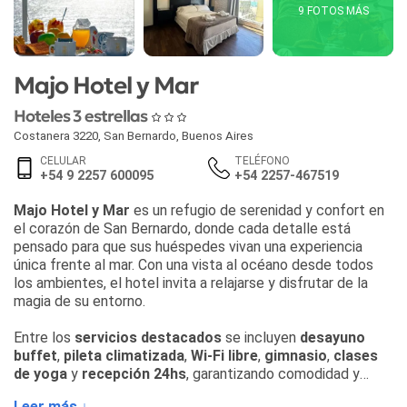
9 FOTOS MÁS
Majo Hotel y Mar
Hoteles 3 estrellas
Costanera 3220
,
San Bernardo
,
Buenos Aires
CELULAR
TELÉFONO
+54 9 2257 600095
+54 2257-467519
Majo Hotel y Mar
es un refugio de serenidad y confort en
el corazón de San Bernardo, donde cada detalle está
pensado para que sus huéspedes vivan una experiencia
única frente al mar. Con una vista al océano desde todos
los ambientes, el hotel invita a relajarse y disfrutar de la
magia de su entorno.
Entre los
servicios destacados
se incluyen
desayuno
buffet
,
pileta climatizada
,
Wi-Fi libre
,
gimnasio
,
clases
de yoga
y
recepción 24hs
, garantizando comodidad y
atención personalizada en todo momento. Además, el hotel
Leer más ↓