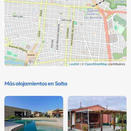
Leaflet
| ©
OpenStreetMap
contributors
Más alojamientos en Salta