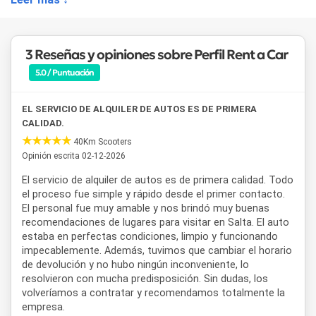
Entre los principales servicios que ofrece
Perfil Rent a Car
se destacan:
•
Alquiler de autos en Salta
para turismo y viajes de
3 Reseñas y opiniones sobre Perfil Rent a Car
negocios.
•
Alquiler de camionetas 4x4
para recorridos por rutas de
5.0 / Puntuación
montaña y caminos del norte argentino.
•
Entrega y devolución de vehículos en el Aeropuerto de
EL SERVICIO DE ALQUILER DE AUTOS ES DE PRIMERA
Salta
.
CALIDAD.
•
Servicios corporativos para empresas
.
•
Alquiler de GPS y accesorios de viaje
.
40Km Scooters
•
Sillas y sistemas de seguridad para bebés
.
Opinión escrita 02-12-2026
•
Asistencia y reemplazo de vehículos
.
El servicio de alquiler de autos es de primera calidad. Todo
•
Autorización para cruce de frontera
según condiciones
el proceso fue simple y rápido desde el primer contacto.
vigentes.
El personal fue muy amable y nos brindó muy buenas
recomendaciones de lugares para visitar en Salta. El auto
La flota de
Perfil Rent a Car
incluye vehículos compactos,
estaba en perfectas condiciones, limpio y funcionando
sedanes, camionetas y SUV, disponibles con diferentes
impecablemente. Además, tuvimos que cambiar el horario
configuraciones para adaptarse a viajes individuales,
de devolución y no hubo ningún inconveniente, lo
familiares o grupales. Además, cuenta con opciones de
resolvieron con mucha predisposición. Sin dudas, los
transmisión manual y automática, lo que permite elegir el
volveríamos a contratar y recomendamos totalmente la
vehículo más adecuado para cada tipo de recorrido por la
empresa.
provincia de Salta y otras regiones del norte del país.